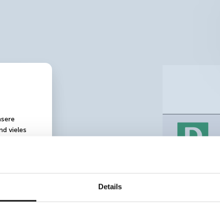
nsere
nd vieles
Details