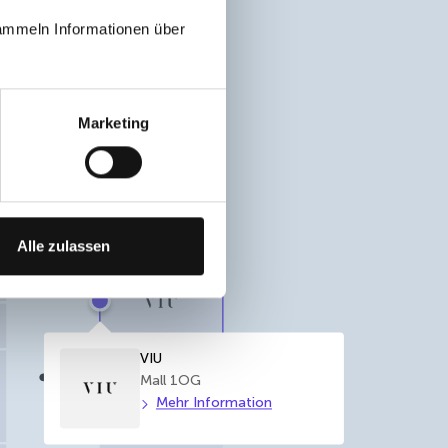
ammeln Informationen über
Lift
WC
Marketing
Alle zulassen
Show info
VIU
Mall 1OG
Mehr Information