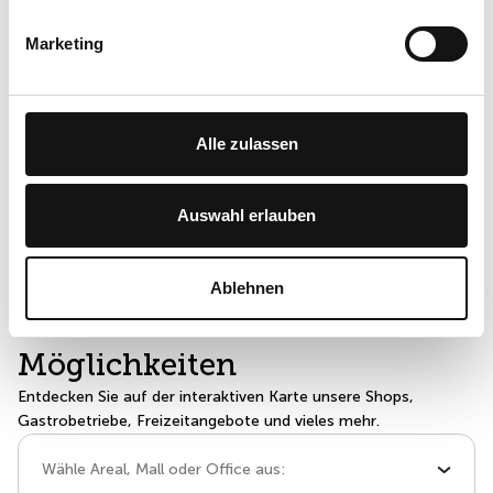
Entdecken Sie die Farben, die Sie
strahlen lassen!
Marketing
Mit der Sihlcity Color & Shopping Experience erfahren Sie,
welche Farben Ihre natürliche Ausstrahlung unterstreichen, und
finden gemeinsam mit Milena Kyburz Kleidungsstücke, die
perfekt zu Ihnen passen. Freuen Sie sich auf ein Einkaufserlebnis,
das inspiriert – und auf einen Kleiderschrank voller
Alle zulassen
Lieblingsstücke.
Jetzt buchen
Auswahl erlauben
Ablehnen
Entdecken Sie die
Möglichkeiten
Entdecken Sie auf der interaktiven Karte unsere Shops,
Gastrobetriebe, Freizeitangebote und vieles mehr.
Wähle Areal, Mall oder Office aus: