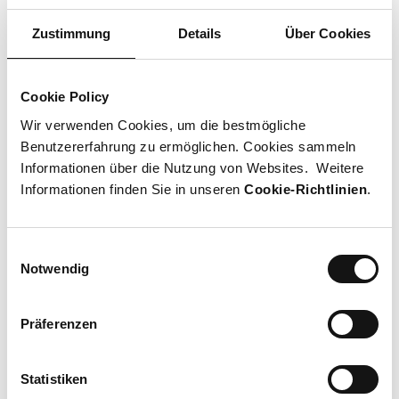
Neu im Pop-Up Store: POSHKI!
Zustimmung
Details
Über Cookies
Bringen Sie Wärme, Stil und Individualität in Ihr Zuhause.
Entdecken Sie einzigartige Heimtextilien und Accessoires, die
mit traditioneller Handwerkskunst und viel Liebe zum Detail
entstehen. Jetzt im Pop-Up Store im EG der Mall.
Cookie Policy
Wir verwenden Cookies, um die bestmögliche
Mehr Information
Benutzererfahrung zu ermöglichen. Cookies sammeln
Informationen über die Nutzung von Websites. Weitere
Informationen finden Sie in unseren
Cookie-Richtlinien
.
Einwilligungsauswahl
Notwendig
Präferenzen
Statistiken