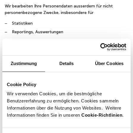
Wir bearbeiten Ihre Personendaten ausserdem für nicht
personenbezogene Zwecke, insbesondere für
Statistiken
Reportings, Auswertungen
Wir bearbeiten Ihre Personendaten schliesslich zu den
Zwecken, für welche Sie gegebenenfalls Ihre Einwilligung
gegeben haben, wie
Zustimmung
Details
Über Cookies
Tracking bei Cookies und Pixels (ausser erforderliche
Cookies)
Cookie Policy
Kategorien der Empfänger der Personendaten
Wir verwenden Cookies, um die bestmögliche
Benutzererfahrung zu ermöglichen. Cookies sammeln
Ihre Personendaten werden an die folgenden Kategorien von
Informationen über die Nutzung von Websites. Weitere
Verantwortlichen weitergegeben:
Informationen finden Sie in unseren
Cookie-Richtlinien
.
Interessengemeinschaft Sihlcity