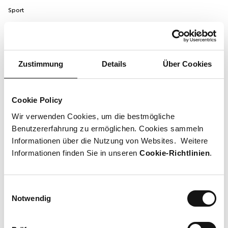
Sport
Website
Zustimmung
Details
Über Cookies
Öffnungszeiten
Heute von 18:00 bis 22:00 geöffnet.
Cookie Policy
Wir verwenden Cookies, um die bestmögliche
Kontakt
Benutzererfahrung zu ermöglichen. Cookies sammeln
+41 79 176 55 61
Informationen über die Nutzung von Websites. Weitere
info@latindancepassion.ch
Informationen finden Sie in unseren
Cookie-Richtlinien
.
Social Media
Einwilligungsauswahl
facebook
instagram
youtube
Notwendig
Lageplan