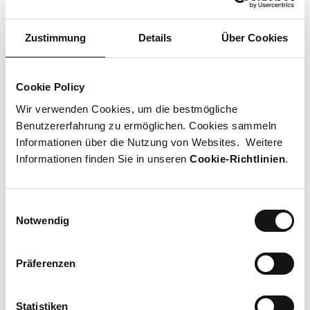
Website
Zustimmung
Details
Über Cookies
Öffnungszeiten
Cookie Policy
Heute geschlossen
Wir verwenden Cookies, um die bestmögliche
Benutzererfahrung zu ermöglichen. Cookies sammeln
Kontakt
Informationen über die Nutzung von Websites. Weitere
0800 55 52 53
Informationen finden Sie in unseren
Cookie-Richtlinien
.
Social Media
Einwilligungsauswahl
Notwendig
facebook
instagram
youtube
Lageplan
Präferenzen
Mall Ebene 1. Kalanderplatz 1, 8045 Zürich
Lageplan öffnen
Statistiken