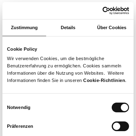
Kontakt
+41 44 798 27 05
fs_zuerich3@shopviu.com
Zustimmung
Details
Über Cookies
Social Media
Cookie Policy
facebook
instagram
linkedin
pinterest
Wir verwenden Cookies, um die bestmögliche
Benutzererfahrung zu ermöglichen. Cookies sammeln
Lageplan
Informationen über die Nutzung von Websites. Weitere
Mall Ebene 1
Lageplan öffnen
Informationen finden Sie in unseren
Cookie-Richtlinien
.
Einwilligungsauswahl
VIU bietet Premium Eyewear in puristischem Schweizer Design,
Notwendig
handgefertigt aus den besten Materialien der Welt. Wir stehen
für präzise Optiker-Expertise, die Vertrauen schafft – mit
hochwertigen, innovativen Gläsern und Beschichtungen sowie
Präferenzen
einer stilsicheren, ehrlichen Beratung auf Augenhöhe.