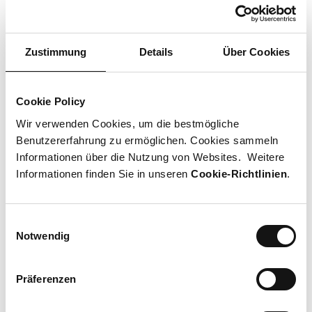
Kontakt
+41 43 344 99 18
Zustimmung
Details
Über Cookies
ciao@armandos.ch
Social Media
Cookie Policy
facebook
instagram
Wir verwenden Cookies, um die bestmögliche
Benutzererfahrung zu ermöglichen. Cookies sammeln
Informationen über die Nutzung von Websites. Weitere
Lageplan
Informationen finden Sie in unseren
Cookie-Richtlinien
.
Kanalgasse
Lageplan öffnen
Einwilligungsauswahl
Charmante Weinbar und Weinhandlung in historischem
Notwendig
Gebäude in der Weiten Gasse in Baden und jetzt im Sihlcity
Zürich. In charmanten Räumen mit tollem Ambiente findest Du
Präferenzen
alles um die Begriffe „Pane e Vino“.