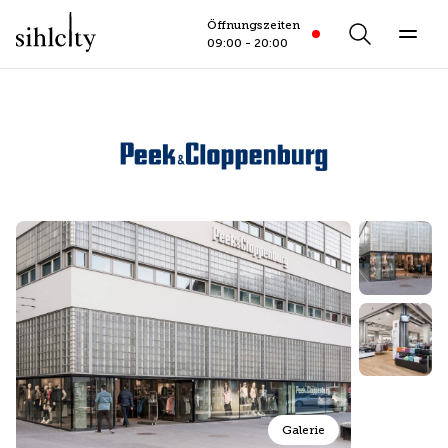
Öffnungszeiten
Öffnungszeiten
closed
Search
6.8.2026
09:00 - 20:00
Galerie